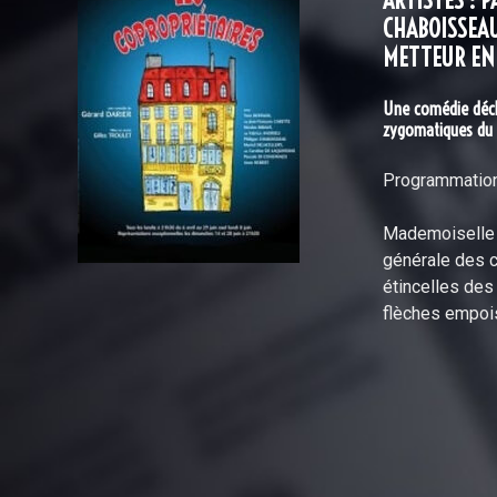
ARTISTES : 
CHABOISSEAU
METTEUR EN 
Une comédie décha
zygomatiques du p
Programmations
Mademoiselle L
générale des c
étincelles des
flèches empois