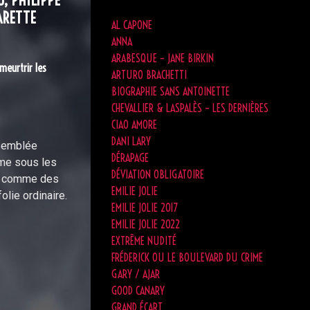
U, PHILIPPE
ARETTE
AL CAPONE
ANNA
ARABESQUE – JANE BIRKIN
meurtrir les
ARTURO BRACHETTI
BIOGRAPHIE SANS ANTOINETTE
CHEVALLIER & LASPALÈS – LES DERNIÈRES
CIAO AMORE
DANI LARY
ssemblée
DÉRAPAGE
mme sous les
DÉVIATION OBLIGATOIRE
t, comme des
EMILIE JOLIE
lie ordinaire.
EMILIE JOLIE 2017
EMILIE JOLIE 2022
EXTRÊME NUDITÉ
FRÉDERICK OU LE BOULEVARD DU CRIME
GARY / AJAR
GOOD CANARY
GRAND ÉCART