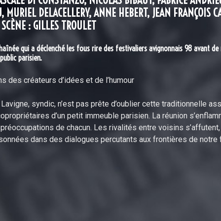
PASCALE DI CONSTANZO, NICOLAS BIBAUT, FABRICE ANDRIE
, MURIEL DELACELLERY, ANNE HEBERT, JEAN FRANÇOIS C
SCÈNE : GILLES TROULET
înée qui a déclenché les fous rire des festivaliers avignonnais 98 avant de 
ublic parisien.
 des créateurs d’idées et de l’humour
avigne, syndic, n’est pas prête d’oublier cette traditionnelle a
opropriétaires d’un petit immeuble parisien. La réunion s’enfla
 préoccupations de chacun. Les rivalités entre voisins s’affuten
onnées dans des dialogues percutants aux frontières de notre fo