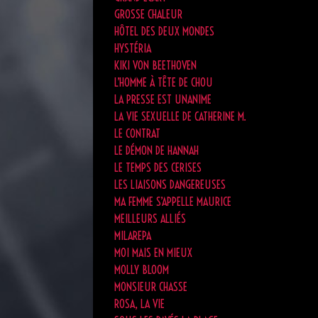
GROSSE CHALEUR
HÔTEL DES DEUX MONDES
HYSTÉRIA
KIKI VON BEETHOVEN
L’HOMME À TÊTE DE CHOU
LA PRESSE EST UNANIME
LA VIE SEXUELLE DE CATHERINE M.
LE CONTRAT
LE DÉMON DE HANNAH
LE TEMPS DES CERISES
LES LIAISONS DANGEREUSES
MA FEMME S’APPELLE MAURICE
MEILLEURS ALLIÉS
MILAREPA
MOI MAIS EN MIEUX
MOLLY BLOOM
MONSIEUR CHASSE
ROSA, LA VIE