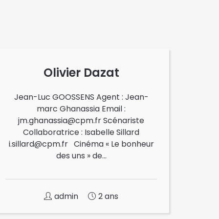
Olivier Dazat
Jean-Luc GOOSSENS Agent : Jean-
marc Ghanassia Email :
jm.ghanassia@cpm.fr Scénariste
Collaboratrice : Isabelle Sillard
i.sillard@cpm.fr Cinéma « Le bonheur
des uns » de...
admin
2 ans