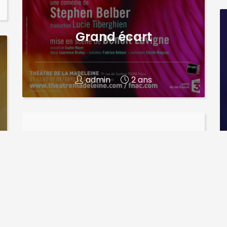
Grand écart
admin
2 ans
Jean-Felix LALANNE
Jean-Felix LALANNE AGENT : JEAN-
MARC GHANASSIA EMAIL:
JM.GHANASSIA@CPM.FR
COLLABORATRICE : ISABELLE SILLARD -
I.SILLARD@CPM.FR Avec une trentaine
d’albums à son...