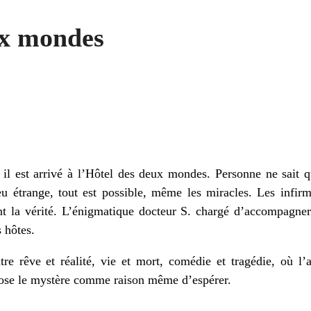
ux mondes
Schmitt
Thai-Son RIchardier, Arnaud Delattre, Aurélie Cha
Richardier, Clémentine Wert, Cyril Pousvele
on Richardier
l est arrivé à l’Hôtel des deux mondes. Personne ne sait qu
eu étrange, tout est possible, même les miracles. Les infir
t la vérité. L’énigmatique docteur S. chargé d’accompagner 
s hôtes.
e rêve et réalité, vie et mort, comédie et tragédie, où l’
pose le mystère comme raison même d’espérer.