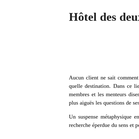
Hôtel des de
Auteur : Eric Emmanuel 
Avec : Lysiane Clément, 
Isabelle Canosi, Quentin 
Metteur en scène : Thai-S
L’histoire
Aucun client ne sait comment i
quelle destination. Dans ce li
membres et les menteurs disen
plus aiguës les questions de se
Un suspense métaphysique entr
recherche éperdue du sens et 